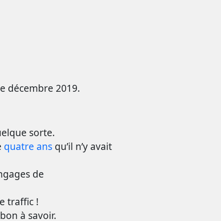
 de décembre 2019.
elque sorte.
e
quatre ans
qu’il n’y avait
angages de
traffic !
on à savoir.