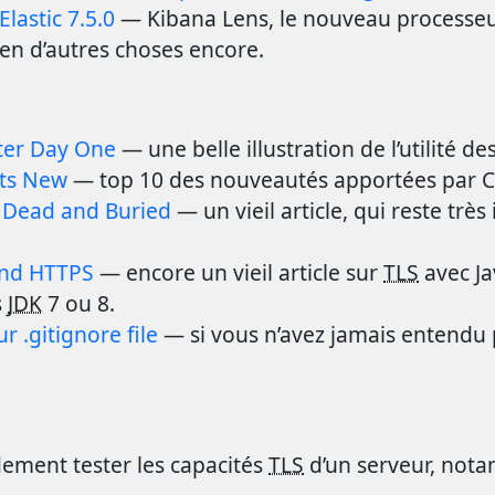
lastic 7.5.0
— Kibana Lens, le nouveau processeur
ien d’autres choses encore.
ter Day One
— une belle illustration de l’utilité des
ts New
— top 10 des nouveautés apportées par C
 Dead and Buried
— un vieil article, qui reste très
 and HTTPS
— encore un vieil article sur
TLS
avec Ja
s
JDK
7 ou 8.
 .gitignore file
— si vous n’avez jamais entendu
ement tester les capacités
TLS
d’un serveur, not