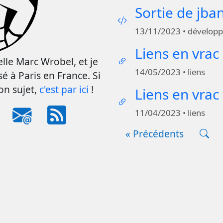
Sortie de jba
13/11/2023 • dévelop
Liens en vrac
lle Marc Wrobel, et je
14/05/2023 • liens
é à Paris en France. Si
on sujet,
c'est par ici
!
Liens en vra
11/04/2023 • liens
« Précédents