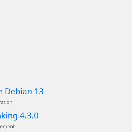
de Debian 13
ration
nking 4.3.0
pement