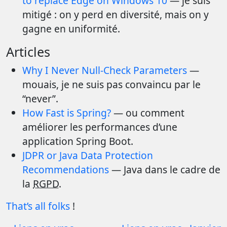
to replace Edge on Windows 10
— je suis
mitigé : on y perd en diversité, mais on y
gagne en uniformité.
Articles
Why I Never Null-Check Parameters
—
mouais, je ne suis pas convaincu par le
“never”.
How Fast is Spring?
— ou comment
améliorer les performances d’une
application Spring Boot.
JDPR or Java Data Protection
Recommendations
— Java dans le cadre de
la
RGPD
.
That’s all folks
!